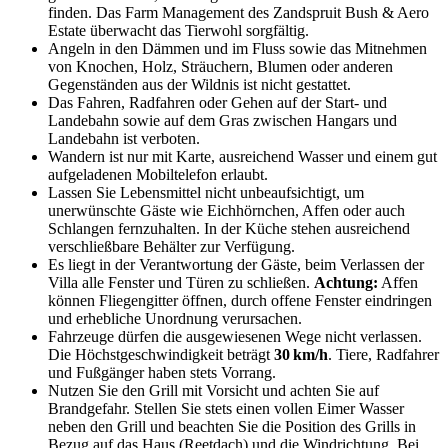
finden. Das Farm Management des Zandspruit Bush & Aero
Estate überwacht das Tierwohl sorgfältig.
Angeln in den Dämmen und im Fluss sowie das Mitnehmen
von Knochen, Holz, Sträuchern, Blumen oder anderen
Gegenständen aus der Wildnis ist nicht gestattet.
Das Fahren, Radfahren oder Gehen auf der Start‑ und
Landebahn sowie auf dem Gras zwischen Hangars und
Landebahn ist verboten.
Wandern ist nur mit Karte, ausreichend Wasser und einem gut
aufgeladenen Mobiltelefon erlaubt.
Lassen Sie Lebensmittel nicht unbeaufsichtigt, um
unerwünschte Gäste wie Eichhörnchen, Affen oder auch
Schlangen fernzuhalten. In der Küche stehen ausreichend
verschließbare Behälter zur Verfügung.
Es liegt in der Verantwortung der Gäste, beim Verlassen der
Villa alle Fenster und Türen zu schließen.
Achtung:
Affen
können Fliegengitter öffnen, durch offene Fenster eindringen
und erhebliche Unordnung verursachen.
Fahrzeuge dürfen die ausgewiesenen Wege nicht verlassen.
Die Höchstgeschwindigkeit beträgt
30 km/h
. Tiere, Radfahrer
und Fußgänger haben stets Vorrang.
Nutzen Sie den Grill mit Vorsicht und achten Sie auf
Brandgefahr. Stellen Sie stets einen vollen Eimer Wasser
neben den Grill und beachten Sie die Position des Grills in
Bezug auf das Haus (Reetdach) und die Windrichtung. Bei