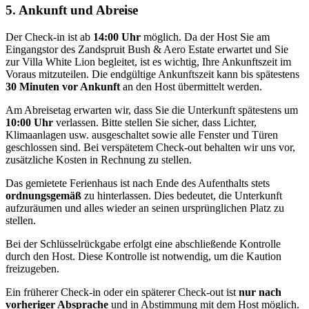
5. Ankunft und Abreise
Der Check‑in ist ab
14:00 Uhr
möglich. Da der Host Sie am
Eingangstor des Zandspruit Bush & Aero Estate erwartet und Sie
zur Villa White Lion begleitet, ist es wichtig, Ihre Ankunftszeit im
Voraus mitzuteilen. Die endgültige Ankunftszeit kann bis spätestens
30 Minuten vor Ankunft
an den Host übermittelt werden.
Am Abreisetag erwarten wir, dass Sie die Unterkunft spätestens um
10:00 Uhr
verlassen. Bitte stellen Sie sicher, dass Lichter,
Klimaanlagen usw. ausgeschaltet sowie alle Fenster und Türen
geschlossen sind. Bei verspätetem Check‑out behalten wir uns vor,
zusätzliche Kosten in Rechnung zu stellen.
Das gemietete Ferienhaus ist nach Ende des Aufenthalts stets
ordnungsgemäß
zu hinterlassen. Dies bedeutet, die Unterkunft
aufzuräumen und alles wieder an seinen ursprünglichen Platz zu
stellen.
Bei der Schlüsselrückgabe erfolgt eine abschließende Kontrolle
durch den Host. Diese Kontrolle ist notwendig, um die Kaution
freizugeben.
Ein früherer Check‑in oder ein späterer Check‑out ist
nur nach
vorheriger Absprache
und in Abstimmung mit dem Host möglich.