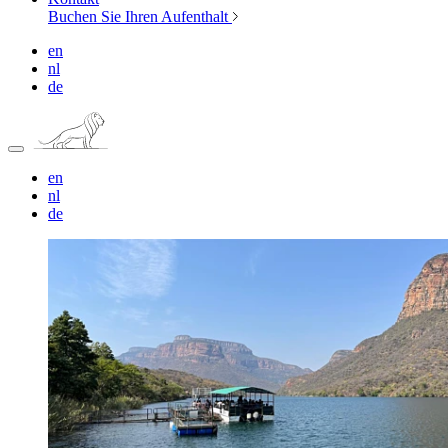
Buchen Sie Ihren Aufenthalt
en
nl
de
en
nl
de