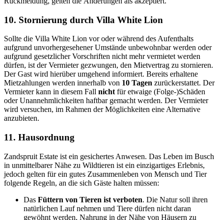
Rückmeldung, gelten die Änderungen als akzeptiert.
10. Stornierung durch Villa White Lion
Sollte die Villa White Lion vor oder während des Aufenthalts
aufgrund unvorhergesehener Umstände unbewohnbar werden oder
aufgrund gesetzlicher Vorschriften nicht mehr vermietet werden
dürfen, ist der Vermieter gezwungen, den Mietvertrag zu stornieren.
Der Gast wird hierüber umgehend informiert. Bereits erhaltene
Mietzahlungen werden innerhalb von
10 Tagen
zurückerstattet. Der
Vermieter kann in diesem Fall
nicht
für etwaige (Folge‑)Schäden
oder Unannehmlichkeiten haftbar gemacht werden. Der Vermieter
wird versuchen, im Rahmen der Möglichkeiten eine Alternative
anzubieten.
11. Hausordnung
Zandspruit Estate ist ein gesichertes Anwesen. Das Leben im Busch
in unmittelbarer Nähe zu Wildtieren ist ein einzigartiges Erlebnis,
jedoch gelten für ein gutes Zusammenleben von Mensch und Tier
folgende Regeln, an die sich Gäste halten müssen:
Das
Füttern von Tieren ist verboten
. Die Natur soll ihren
natürlichen Lauf nehmen und Tiere dürfen nicht daran
gewöhnt werden, Nahrung in der Nähe von Häusern zu